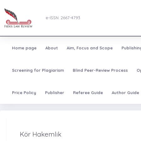
e-ISSN: 2667-4793
Home page
About
Aim, Focus and Scope
Publishi
Screening for Plagiarism
Blind Peer-Review Process
O
Price Policy
Publisher
Referee Guide
Author Guide
Kör Hakemlik