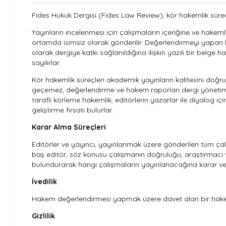
Fides Hukuk Dergisi (Fides Law Review), kör hakemlik sürec
Yayınların incelenmesi için çalışmaların içeriğine ve hakem
ortamda isimsiz olarak gönderilir. Değerlendirmeyi yapan 
olarak dergiye katkı sağlanıldığına ilişkin yazılı bir belg
sayılırlar.
Kör hakemlik süreçleri akademik yayınların kalitesini doğrud
geçemez, değerlendirme ve hakem raporları dergi yönetim sist
taraflı körleme hakemlik, editörlerin yazarlar ile diyalog i
geliştirme fırsatı bulurlar.
Karar Alma Süreçleri
Editörler ve yayıncı, yayınlanmak üzere gönderilen tüm ça
baş editör, söz konusu çalışmanın doğruluğu, araştırmacı ve
bulundurarak hangi çalışmaların yayınlanacağına karar verir
İvedilik
Hakem değerlendirmesi yapmak üzere davet alan bir hakem, 
Gizlilik