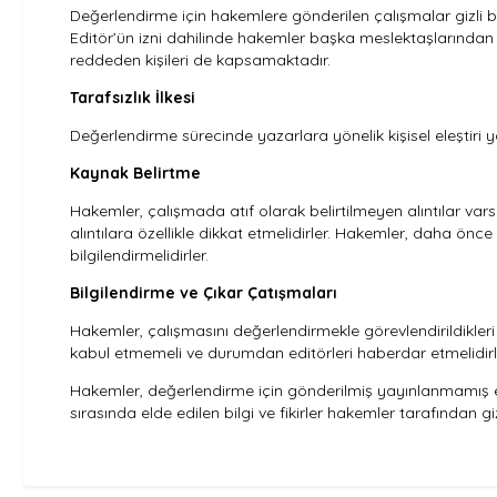
Değerlendirme için hakemlere gönderilen çalışmalar gizli be
Editör’ün izni dahilinde hakemler başka meslektaşlarından tav
reddeden kişileri de kapsamaktadır.
Tarafsızlık İlkesi
Değerlendirme sürecinde yazarlara yönelik kişisel eleştiri y
Kaynak Belirtme
Hakemler, çalışmada atıf olarak belirtilmeyen alıntılar va
alıntılara özellikle dikkat etmelidirler. Hakemler, daha önc
bilgilendirmelidirler.
Bilgilendirme ve Çıkar Çatışmaları
Hakemler, çalışmasını değerlendirmekle görevlendirildikler
kabul etmemeli ve durumdan editörleri haberdar etmelidirl
Hakemler, değerlendirme için gönderilmiş yayınlanmamış es
sırasında elde edilen bilgi ve fikirler hakemler tarafından g