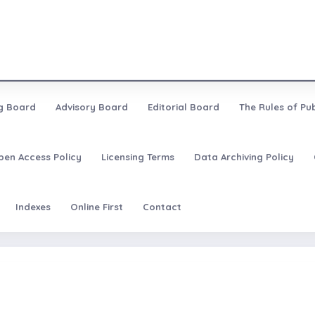
ng Board
Advisory Board
Editorial Board
The Rules of Pub
pen Access Policy
Licensing Terms
Data Archiving Policy
Indexes
Online First
Contact