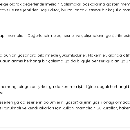
lge olarak değerlendirilmelidir. Çalışmalar başkalarına gösterilmemeli
siye isteyebilirler. Baş Editör, bu izni ancak istisnai bir koşul olmas
apılmamalıdır. Değerlendirmeler, nesnel ve çalışmaların geliştirilmesi
rsa bunları yazarlara bildirmekle yükümlüdürler. Hakemler, alanda at
e yayınlanmış herhangi bir çalışma ya da bilgiyle benzerliği olan yayı
i herhangi bir yazar, şirket ya da kurumla işbirliğine dayalı herhan
er.
erleri ya da eserlerin bölümlerini yazar(lar)ının yazılı onayı olma
izli tutulmalı ve kendi çıkarları için kullanılmamalıdır. Bu kurallar, h