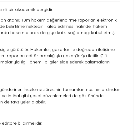
mli bir akademik dergidir.
ndan atanır. Tüm hakem değerlendirme raporları elektronik
de belirtilmemektedir. Talep edilmesi halinde, hakem
ayılarda hakem olarak dergiye katkı sağlamayı kabul etmiş
siyle yürütülür. Hakemler, yazarlar ile doğrudan iletişime
aporları editör aracılığıyla yazar(lar)a iletilir. Çift
larıyla ilgili önemli bilgiler elde ederek çalışmalarını
önderirler. İnceleme sürecinin tamamlanmasının ardından
i ve intihal gibi yasal düzenlemeleri de göz önünde
de tavsiyeler alabilir.
ditöre bildirmelidir.