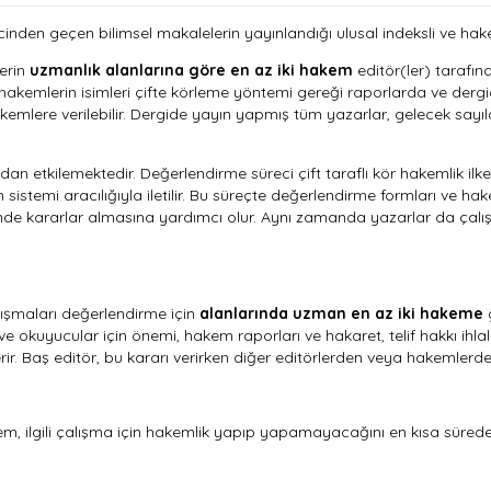
inden geçen bilimsel makalelerin yayınlandığı ulusal indeksli ve hake
lerin
uzmanlık alanlarına göre en az iki hakem
editör(ler) tarafı
hakemlerin isimleri çifte körleme yöntemi gereği raporlarda ve dergi
e hakemlere verilebilir. Dergide yayın yapmış tüm yazarlar, gelecek s
an etkilemektedir. Değerlendirme süreci çift taraflı kör hakemlik ilke
emi aracılığıyla iletilir. Bu süreçte değerlendirme formları ve hakem r
çinde kararlar almasına yardımcı olur. Aynı zamanda yazarlar da çalışma
lışmaları değerlendirme için
alanlarında uzman en az iki hakeme
g
 okuyucular için önemi, hakem raporları ve hakaret, telif hakkı ihlal
. Baş editör, bu kararı verirken diğer editörlerden veya hakemlerden 
ilgili çalışma için hakemlik yapıp yapamayacağını en kısa sürede e