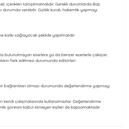
, içerikleri tartışılmamalıdır. Gerekli durumlarda Baş
ı durumda verebilir. Gizlilik kuralı, hakemlik yapmayı
ne katkı sağlayacak şekilde yapılmalıdır.
ıfta bulunulmayan eserlere ya da benzer eserlerle çakışan
nların fark edilmesi durumunda editörleri
gi bir bağlantıları olması durumunda değerlendirme yapmayı
dan kendi çalışmalarında kullanamazlar. Değerlendirme
akemlik görevini kabul etmeyen kişileri de kapsamaktadır.