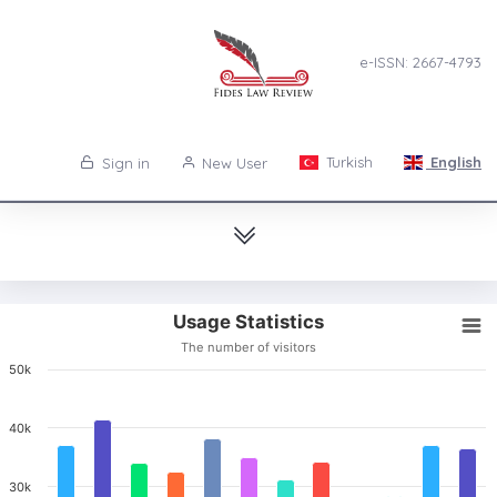
e-ISSN: 2667-4793
Turkish
English
Sign in
New User
Usage Statistics
The number of visitors
50k
40k
30k