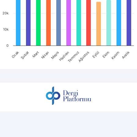
20k
10k
0
Ocak
Nisan
Temmuz
Ekim
Mart
Haziran
Eylül
Aralık
Şubat
Mayıs
Ağustos
Kasım