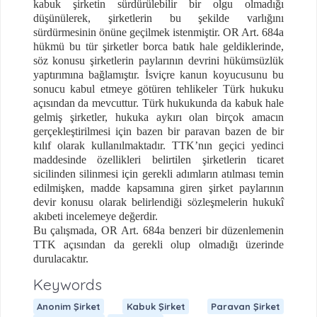
kabuk şirketin sürdürülebilir bir olgu olmadığı
düşünülerek, şirketlerin bu şekilde varlığını
sürdürmesinin önüne geçilmek istenmiştir. OR Art. 684a
hükmü bu tür şirketler borca batık hale geldiklerinde,
söz konusu şirketlerin paylarının devrini hükümsüzlük
yaptırımına bağlamıştır. İsviçre kanun koyucusunu bu
sonucu kabul etmeye götüren tehlikeler Türk hukuku
açısından da mevcuttur. Türk hukukunda da kabuk hale
gelmiş şirketler, hukuka aykırı olan birçok amacın
gerçekleştirilmesi için bazen bir paravan bazen de bir
kılıf olarak kullanılmaktadır. TTK’nın geçici yedinci
maddesinde özellikleri belirtilen şirketlerin ticaret
sicilinden silinmesi için gerekli adımların atılması temin
edilmişken, madde kapsamına giren şirket paylarının
devir konusu olarak belirlendiği sözleşmelerin hukukî
akıbeti incelemeye değerdir.
Bu çalışmada, OR Art. 684a benzeri bir düzenlemenin
TTK açısından da gerekli olup olmadığı üzerinde
durulacaktır.
Keywords
Anonim Şirket
Kabuk Şirket
Paravan Şirket