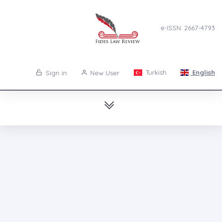
e-ISSN: 2667-4793
Turkish
English
Sign in
New User