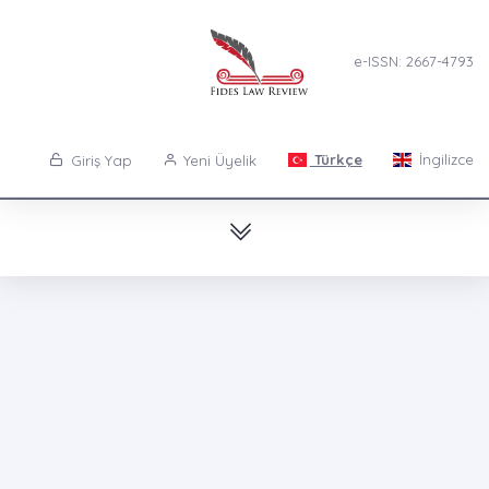
e-ISSN: 2667-4793
Türkçe
İngilizce
Giriş Yap
Yeni Üyelik