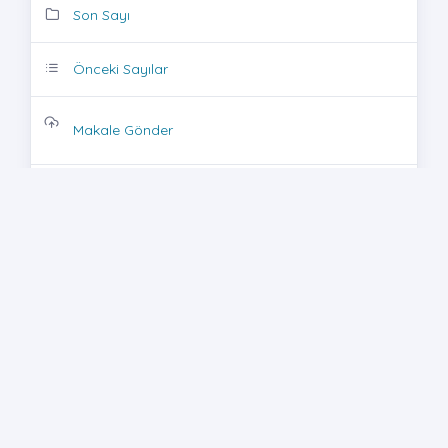
Son Sayı
Önceki Sayılar
Makale Gönder
Dergi İstatistik
Makale Takip Sistemi
RSS
Yeni Üyelik