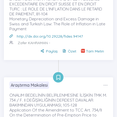
EXCEDENTAIRE EN DROIT SUISSE ET EN DROIT
TURC : LE ROLE DE L'INFLATION DANS LE RETARD
DE PAIEMENT, 81-104
Monetary Depreciation and Excess Damage in
Swiss and Turkish Law: The Role of Inflation in Late
Payment
http://dx.doi.org/10.29228/fides.94147
Zafer KAHRAMAN
-
Paylaş
Özet
Tam Metin
Araştırma Makalesi
ÖNALIM BEDELİNİN BELİRLENMESİNE İLİŞKİN TMK M.
734 / F. II DEĞİŞİKLİĞİNİN DERDEST DAVALAR
BAKIMINDAN UYGULANMASI, 105-128
Application Of the Amendment to TCC Art. 734/II
On the Determination of Pre-Emption Price to