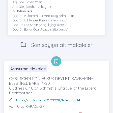
Arş. Gör. Ravza Yazıcı
Arş. Gör. Batuhan Albayrak
Dil Editörleri
Doç. Dr. Muhammed Emre Tulay (Almanca)
Doç. Dr. İdil Tuncer Kazancı (Fransızca)
Doç. Dr. Eda Şahin Şengül (İngilizce)
Doç. Dr. Bahar Öcal Apaydın (İtalyanca)
Son sayıya ait makaleler
Araştırma Makalesi
CARL SCHMITT’IN HUKUK DEVLETİ KAVRAMINA
ELEŞTİREL BAKIŞI, 1-20
Outlines Of Carl Schmitt’s Critique of the Liberal
Rechtsstaat
http://dx.doi.org/10.29228/fides.89914
Ulaş KARADAĞ
-